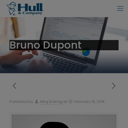
Bruno Dupont
Published by
Meg Kramig
at
February 18, 2018