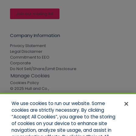
Join our mailing list
Company Information
Privacy Statement
Legal Disclaimer
Commitment to EEO
Corporate
Do Not Sell/Share/Limit Disclosure
Manage Cookies
Cookies Policy
© 2025 Hull and Co.,
All Rights Reserved
We use cookies to run our website. Some
cookies are strictly necessary. By clicking
Quick Links
“Accept All Cookies”, you agree to the storing
of cookies on your device to enhance site
Home
About Us
navigation, analyze site usage, and assist in
Applications