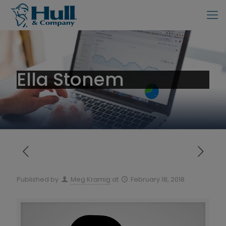
Ella Stonem
Published by
Meg Kramig
at
February 18, 2018