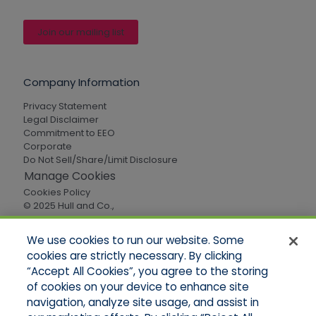
Join our mailing list
Company Information
Privacy Statement
Legal Disclaimer
Commitment to EEO
Corporate
Do Not Sell/Share/Limit Disclosure
Manage Cookies
Cookies Policy
© 2025 Hull and Co.,
All Rights Reserved
We use cookies to run our website. Some
cookies are strictly necessary. By clicking
Quick Links
“Accept All Cookies”, you agree to the storing
of cookies on your device to enhance site
Home
About Us
navigation, analyze site usage, and assist in
Applications