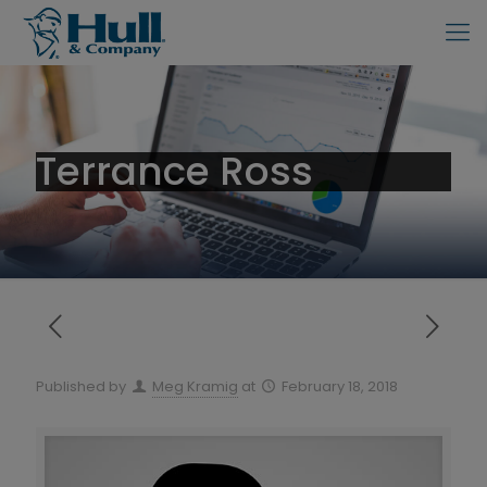
Terrance Ross
Published by
Meg Kramig
at
February 18, 2018