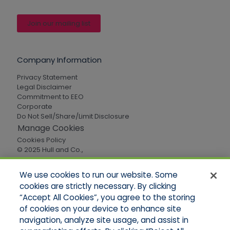
Join our mailing list
Company Information
Privacy Statement
Legal Disclaimer
Commitment to EEO
Corporate
Do Not Sell/Share/Limit Disclosure
Manage Cookies
Cookies Policy
© 2025 Hull and Co.,
All Rights Reserved
We use cookies to run our website. Some
cookies are strictly necessary. By clicking
Quick Links
“Accept All Cookies”, you agree to the storing
of cookies on your device to enhance site
Home
About Us
navigation, analyze site usage, and assist in
Applications